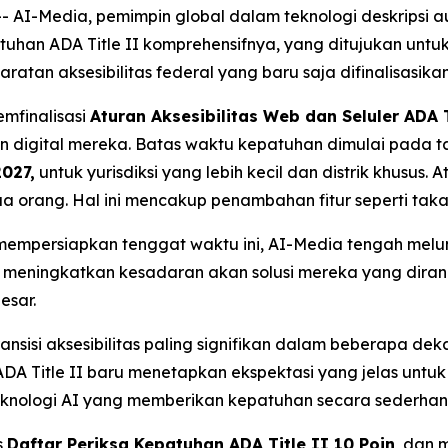
AI-Media, pemimpin global dalam teknologi deskripsi au
atuhan ADA Title II komprehensifnya, yang ditujukan un
ratan aksesibilitas federal yang baru saja difinalisasikan
mfinalisasi
Aturan Aksesibilitas Web dan Seluler ADA T
an digital mereka. Batas waktu kepatuhan dimulai pada 
2027,
untuk yurisdiksi yang lebih kecil dan distrik khusus. 
 orang. Hal ini mencakup penambahan fitur seperti takarir
persiapkan tenggat waktu ini, AI-Media tengah melunc
an meningkatkan kesadaran akan solusi mereka yang di
esar.
ansisi aksesibilitas paling signifikan dalam beberapa dek
ADA Title II baru menetapkan ekspektasi yang jelas untuk 
knologi AI yang memberikan kepatuhan secara sederhana
s
Daftar Periksa Kepatuhan ADA Title II 10 Poin
, dan 