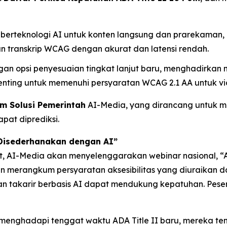
si berteknologi AI untuk konten langsung dan prarekam
 transkrip WCAG dengan akurat dan latensi rendah.
engan opsi penyesuaian tingkat lanjut baru, menghadirka
 penting untuk memenuhi persyaratan WCAG 2.1 AA untuk v
m Solusi Pemerintah
AI-Media, yang dirancang untuk me
pat diprediksi.
 Disederhanakan dengan AI”
ut, AI-Media akan menyelenggarakan webinar nasional,
“
akan merangkum persyaratan aksesibilitas yang diuraikan
an takarir berbasis AI dapat mendukung kepatuhan. Pese
menghadapi tenggat waktu ADA Title II baru, mereka te