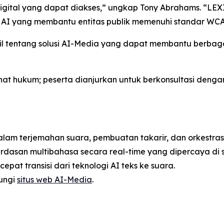
ital yang dapat diakses,” ungkap Tony Abrahams. “LEXI 
s AI yang membantu entitas publik memenuhi standar WCA
ail tentang solusi AI-Media yang dapat membantu berbaga
at hukum; peserta dianjurkan untuk berkonsultasi deng
lam terjemahan suara, pembuatan takarir, dan orkestrasi
dasan multibahasa secara real-time yang dipercaya di se
at transisi dari teknologi AI teks ke suara.
jungi
situs web AI-Media
.