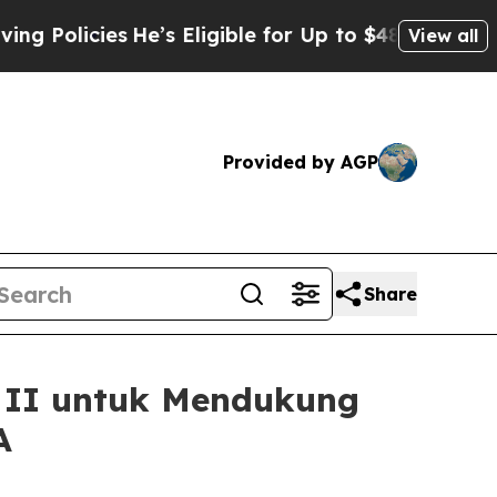
icies
He’s Eligible for Up to $480,000 After Bei
View all
Provided by AGP
Share
e II untuk Mendukung
A