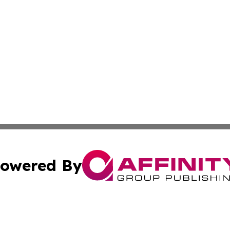
owered By
ubmit Press Release
Terms & Conditions
Copyright/DMCA
Inc. dba Affinity Group Publishing & Idaho Sci-Tech Netwo