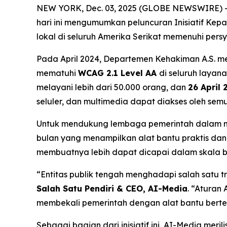
NEW YORK, Dec. 03, 2025 (GLOBE NEWSWIRE) -- 
hari ini mengumumkan peluncuran Inisiatif Kep
lokal di seluruh Amerika Serikat memenuhi persya
Pada April 2024, Departemen Kehakiman A.S. me
mematuhi
WCAG 2.1 Level AA
di seluruh layan
melayani lebih dari 50.000 orang, dan
26 April 
seluler, dan multimedia dapat diakses oleh semua
Untuk mendukung lembaga pemerintah dalam mem
bulan yang menampilkan alat bantu praktis d
membuatnya lebih dapat dicapai dalam skala b
“Entitas publik tengah menghadapi salah satu tr
Salah Satu Pendiri & CEO, AI-Media
. “Aturan 
membekali pemerintah dengan alat bantu berte
Sebagai bagian dari inisiatif ini, AI-Media merili