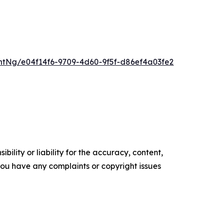
tNg/e04f14f6-9709-4d60-9f5f-d86ef4a03fe2
ility or liability for the accuracy, content,
f you have any complaints or copyright issues