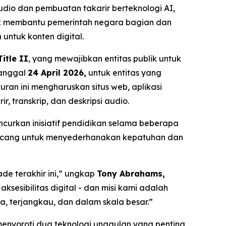
dio dan pembuatan takarir berteknologi AI,
tuk membantu pemerintah negara bagian dan
 untuk konten digital.
itle II
, yang mewajibkan entitas publik untuk
tanggal
24 April 2026,
untuk entitas yang
Aturan ini mengharuskan situs web, aplikasi
, transkrip, dan deskripsi audio.
urkan inisiatif pendidikan selama beberapa
rancang untuk menyederhanakan kepatuhan dan
ade terakhir ini,” ungkap
Tony Abrahams,
aksesibilitas digital - dan misi kami adalah
, terjangkau, dan dalam skala besar.”
menyoroti dua teknologi unggulan yang penting